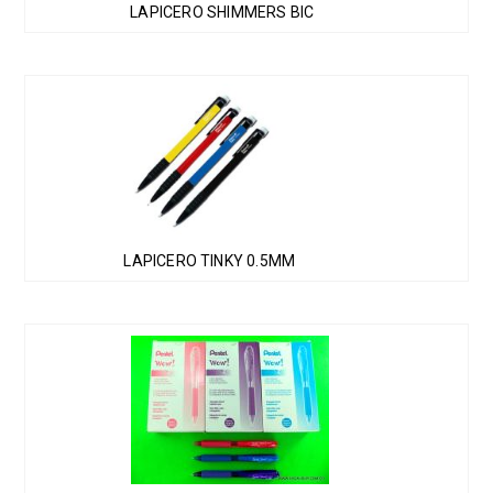
LAPICERO SHIMMERS BIC
LAPICERO TINKY 0.5MM
Este
producto
tiene
múltiples
variantes.
Las