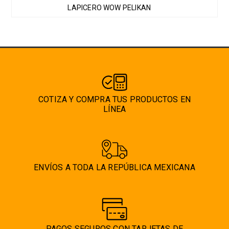
LAPICERO WOW PELIKAN
opciones
se
pueden
elegir
en
la
página
COTIZA Y COMPRA TUS PRODUCTOS EN
de
LÍNEA
producto
ENVÍOS A TODA LA REPÚBLICA MEXICANA
PAGOS SEGUROS CON TARJETAS DE