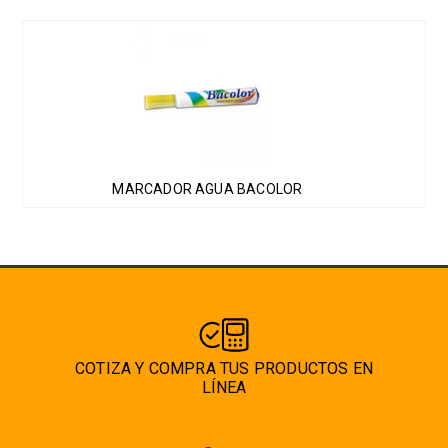
Este
producto
tiene
múltiples
variantes.
Las
MARCADOR AGUA BACOLOR
opciones
se
pueden
elegir
en
la
página
COTIZA Y COMPRA TUS PRODUCTOS EN
de
LÍNEA
producto