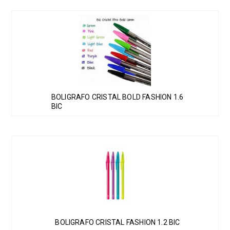
Este
producto
tiene
múltiples
variantes.
Las
BOLIGRAFO CRISTAL BOLD FASHION 1.6
opciones
BIC
se
pueden
elegir
Este
en
producto
la
tiene
página
múltiples
de
variantes.
producto
Las
BOLIGRAFO CRISTAL FASHION 1.2 BIC
opciones