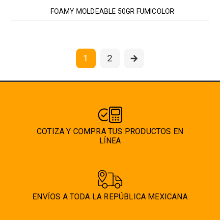
Las
producto
FOAMY MOLDEABLE 50GR FUMICOLOR
opciones
se
pueden
elegir
1
2
en
la
página
de
producto
COTIZA Y COMPRA TUS PRODUCTOS EN
LÍNEA
ENVÍOS A TODA LA REPÚBLICA MEXICANA