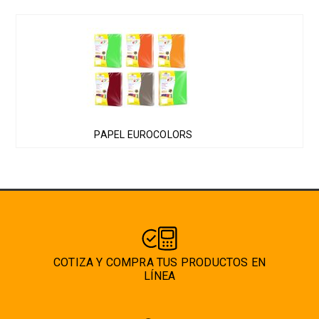
Este
producto
tiene
múltiples
variantes.
Las
PAPEL EUROCOLORS
opciones
se
pueden
elegir
en
la
página
COTIZA Y COMPRA TUS PRODUCTOS EN
de
LÍNEA
producto