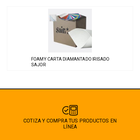
Este
producto
tiene
múltiples
variantes.
Las
FOAMY CARTA DIAMANTADO IRISADO
opciones
SAJOR
se
pueden
elegir
en
la
página
de
COTIZA Y COMPRA TUS PRODUCTOS EN
producto
LÍNEA