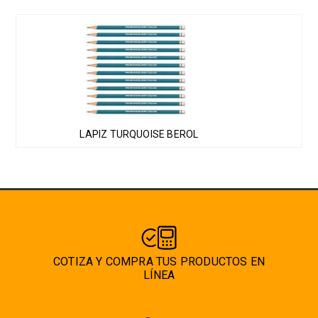
Este
producto
tiene
múltiples
variantes.
Las
LAPIZ TURQUOISE BEROL
opciones
se
pueden
elegir
en
la
página
COTIZA Y COMPRA TUS PRODUCTOS EN
de
LÍNEA
producto