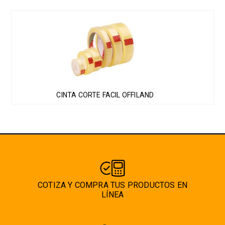
Este
producto
tiene
múltiples
variantes.
Las
CINTA CORTE FACIL OFFILAND
opciones
se
pueden
elegir
en
la
página
COTIZA Y COMPRA TUS PRODUCTOS EN
de
LÍNEA
producto