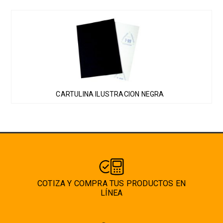
Este
producto
tiene
múltiples
variantes.
Las
CARTULINA ILUSTRACION NEGRA
opciones
se
pueden
elegir
en
la
página
COTIZA Y COMPRA TUS PRODUCTOS EN
de
LÍNEA
producto