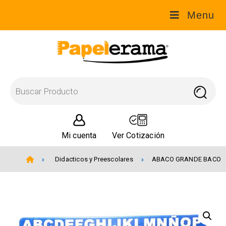
Menu
Mi cuenta
Ver Cotización
Didacticos y Preescolares
ABACO GRANDE BACO