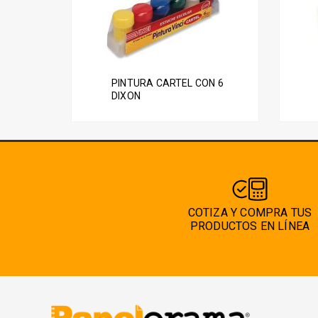
tiene
múltip
varian
Las
PINTURA CARTEL CON 6
opcio
DIXON
se
pued
elegir
en
la
págin
COTIZA Y COMPRA TUS
de
PRODUCTOS EN LÍNEA
produ