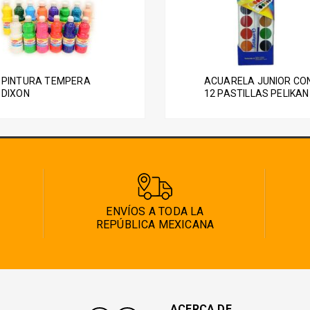
les
tes.
PINTURA TEMPERA
ACUARELA JUNIOR CO
nes
DIXON
12 PASTILLAS PELIKAN
en
a
ENVÍOS A TODA LA
REPÚBLICA MEXICANA
cto
ACERCA DE