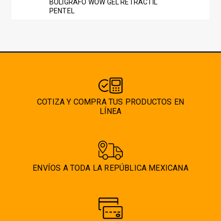
BOLIGRAFO WOW GEL RETRACTIL
opciones
PENTEL
se
pueden
elegir
en
la
página
de
COTIZA Y COMPRA TUS PRODUCTOS EN
producto
LÍNEA
ENVÍOS A TODA LA REPÚBLICA MEXICANA