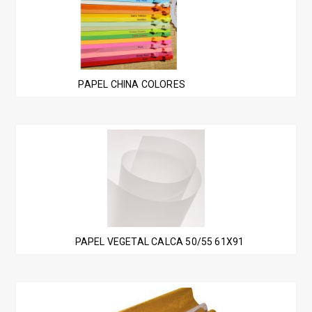
en
tiene
la
múltiples
página
variantes.
de
Las
producto
PAPEL CHINA COLORES
opciones
se
pueden
elegir
en
la
página
de
producto
PAPEL VEGETAL CALCA 50/55 61X91
Este