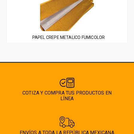
producto
tiene
múltiples
variantes.
Las
PAPEL CREPE METALICO FUMICOLOR
opciones
se
pueden
elegir
en
la
página
COTIZA Y COMPRA TUS PRODUCTOS EN
de
LÍNEA
producto
ENVÍOS A TODA LA REPÚBLICA MEXICANA