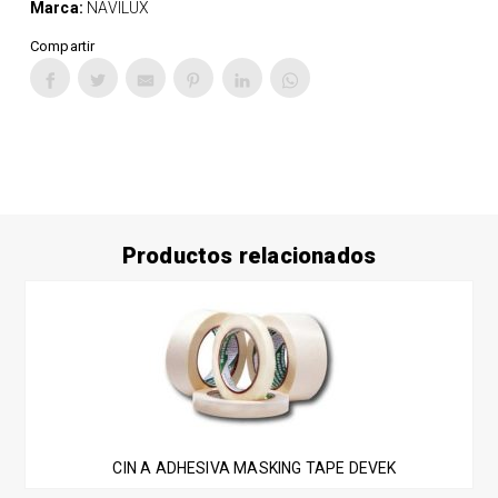
Marca:
NAVILUX
Compartir
Productos relacionados
Este
producto
tiene
múltiples
variantes.
Las
CIN A ADHESIVA MASKING TAPE DEVEK
opciones