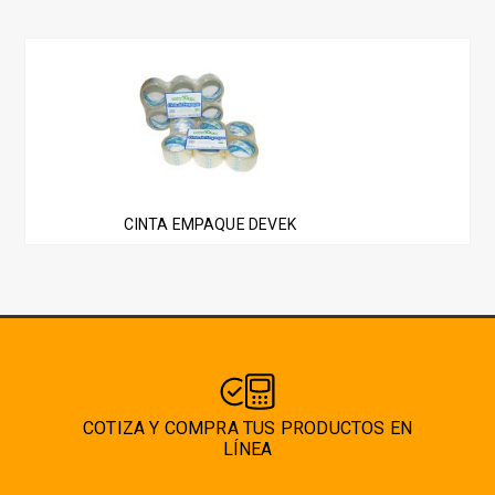
se
pueden
Este
elegir
producto
en
tiene
la
múltiples
página
variantes.
de
Las
producto
CINTA EMPAQUE DEVEK
opciones
se
pueden
elegir
en
la
página
COTIZA Y COMPRA TUS PRODUCTOS EN
de
LÍNEA
producto