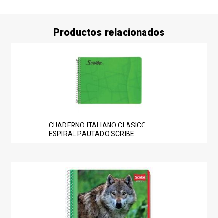
Productos relacionados
CUADERNO ITALIANO CLASICO
ESPIRAL PAUTADO SCRIBE
Este
producto
tiene
múltiples