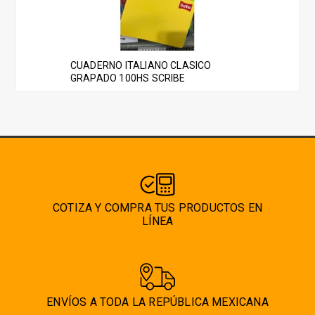
página
múltiples
de
variantes.
producto
Las
CUADERNO ITALIANO CLASICO
opciones
GRAPADO 100HS SCRIBE
se
pueden
elegir
en
la
página
de
COTIZA Y COMPRA TUS PRODUCTOS EN
producto
LÍNEA
ENVÍOS A TODA LA REPÚBLICA MEXICANA