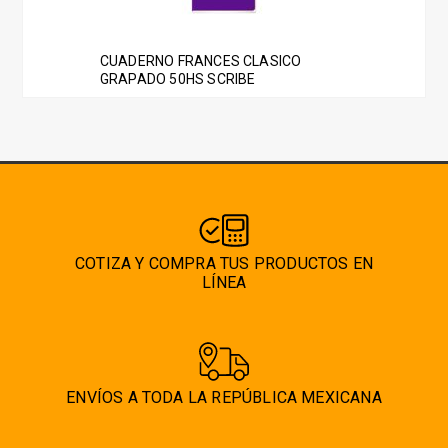
de
variantes.
producto
Las
CUADERNO FRANCES CLASICO
opciones
GRAPADO 50HS SCRIBE
se
pueden
elegir
en
la
página
de
COTIZA Y COMPRA TUS PRODUCTOS EN
producto
LÍNEA
ENVÍOS A TODA LA REPÚBLICA MEXICANA