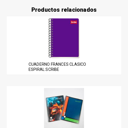
Productos relacionados
CUADERNO FRANCES CLASICO
ESPIRAL SCRIBE
Este
producto
tiene
múltiples
variantes.