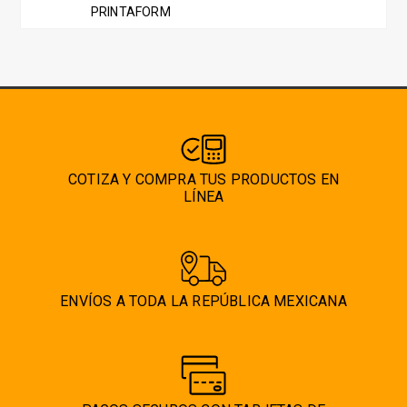
opciones
PRINTAFORM
se
pueden
elegir
en
la
página
de
COTIZA Y COMPRA TUS PRODUCTOS EN
producto
LÍNEA
ENVÍOS A TODA LA REPÚBLICA MEXICANA