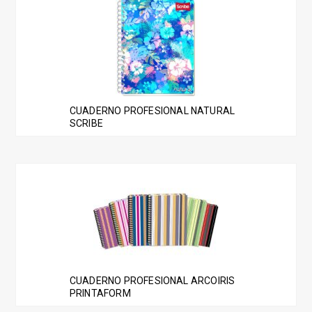
CUADERNO PROFESIONAL NATURAL
SCRIBE
Este
producto
tiene
múltiples
variantes.
Las
CUADERNO PROFESIONAL ARCOIRIS
opciones
PRINTAFORM
se