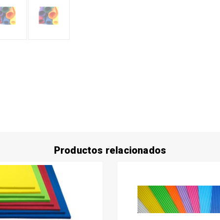
Productos relacionados
Este
producto
tiene
múltiples