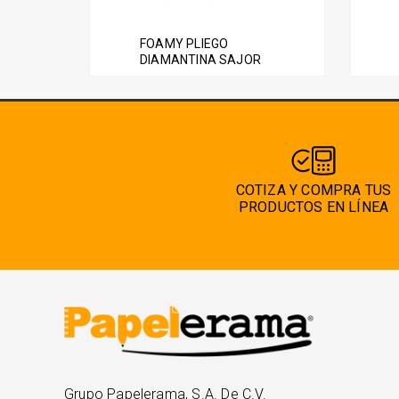
variantes.
Las
FOAMY PLIEGO
opciones
DIAMANTINA SAJOR
se
pueden
elegir
en
la
página
COTIZA Y COMPRA TUS
PRODUCTOS EN LÍNEA
de
producto
Grupo Papelerama, S.A. De C.V.