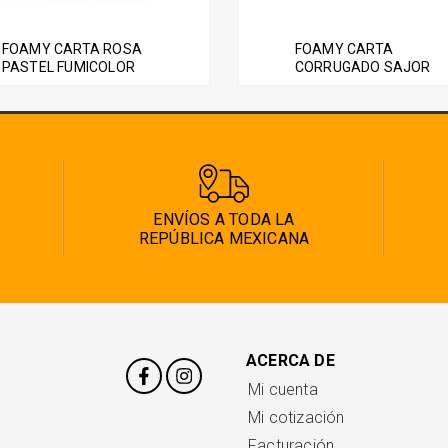
variantes.
Las
FOAMY CARTA ROSA
FOAMY CARTA
opciones
PASTEL FUMICOLOR
CORRUGADO SAJOR
se
pueden
elegir
en
la
página
ENVÍOS A TODA LA
de
REPÚBLICA MEXICANA
producto
ACERCA DE
Mi cuenta
Mi cotización
Facturación