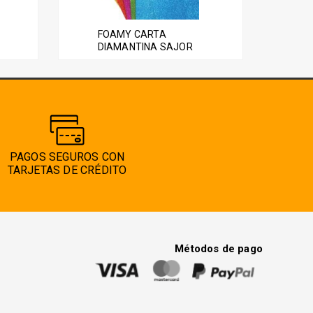
variantes.
Las
FOAMY CARTA
opciones
DIAMANTINA SAJOR
se
pueden
elegir
en
la
página
PAGOS SEGUROS CON
de
TARJETAS DE CRÉDITO
producto
Métodos de pago