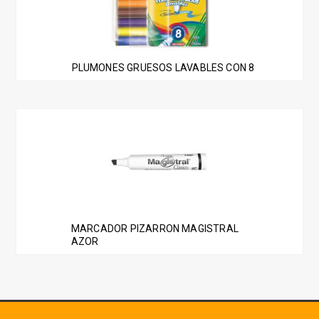
PLUMONES GRUESOS LAVABLES CON 8
Este
producto
tiene
múltiples
variantes.
Las
MARCADOR PIZARRON MAGISTRAL
opciones
AZOR
se
pueden
elegir
en