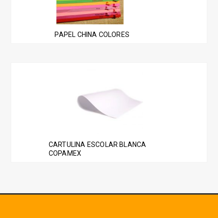
página
variantes.
de
Las
producto
PAPEL CHINA COLORES
opciones
se
pueden
elegir
en
la
página
de
producto
CARTULINA ESCOLAR BLANCA
COPAMEX