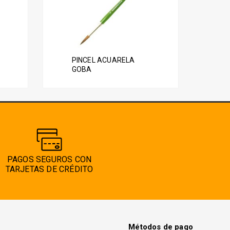
tiene
múltiples
variantes.
Las
PINCEL ACUARELA
opciones
GOBA
se
pueden
elegir
en
la
página
de
PAGOS SEGUROS CON
producto
TARJETAS DE CRÉDITO
Métodos de pago