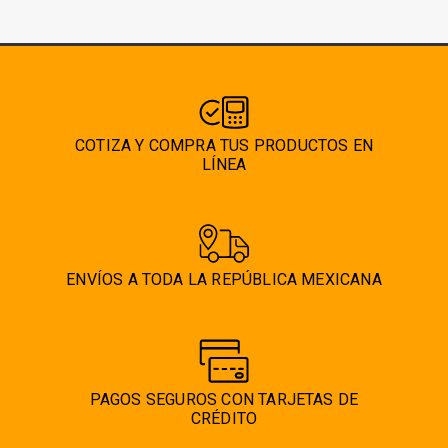
pueden
elegir
en
la
página
COTIZA Y COMPRA TUS PRODUCTOS EN
de
LÍNEA
producto
ENVÍOS A TODA LA REPÚBLICA MEXICANA
PAGOS SEGUROS CON TARJETAS DE
CRÉDITO