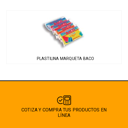
se
pueden
Este
elegir
producto
en
tiene
la
múltiples
página
variantes.
de
Las
producto
PLASTILINA MARQUETA BACO
opciones
se
pueden
elegir
en
la
página
COTIZA Y COMPRA TUS PRODUCTOS EN
de
LÍNEA
producto