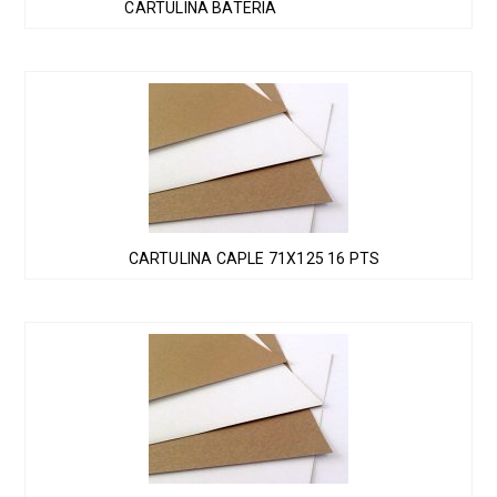
CARTULINA BATERIA
opciones
se
pueden
elegir
en
la
página
de
producto
CARTULINA CAPLE 71X125 16 PTS