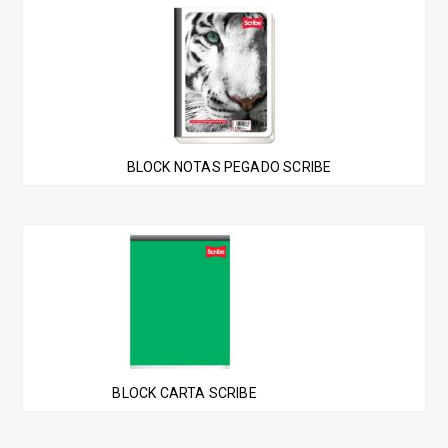
elegir
en
la
página
de
producto
BLOCK NOTAS PEGADO SCRIBE
BLOCK CARTA SCRIBE