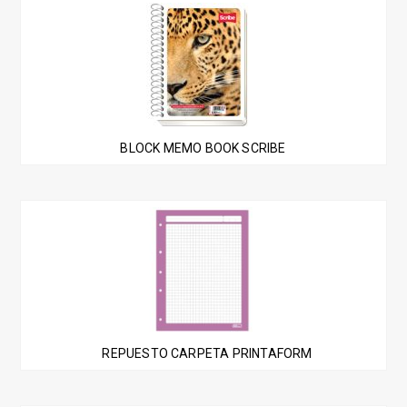
BLOCK MEMO BOOK SCRIBE
Este
producto
tiene
múltiples
variantes.
Las
REPUESTO CARPETA PRINTAFORM
opciones
se
pueden