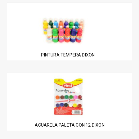
Este
producto
tiene
múltiples
variantes.
Las
PINTURA TEMPERA DIXON
opciones
se
pueden
elegir
en
la
página
de
producto
ACUARELA PALETA CON 12 DIXON