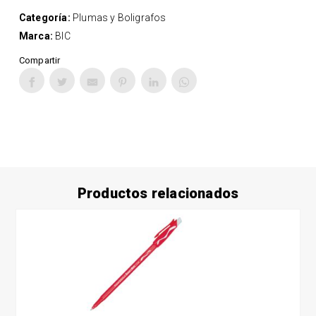
Categoría:
Plumas y Boligrafos
Marca:
BIC
Compartir
Productos relacionados
Este
producto
tiene
múltiples
variantes.
Las